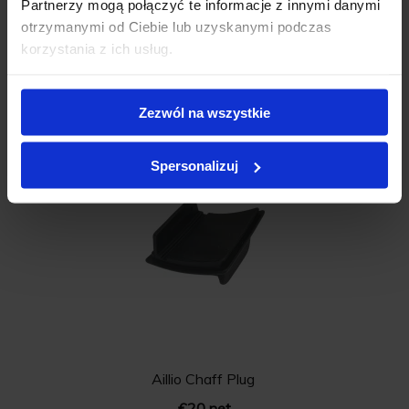
Partnerzy mogą połączyć te informacje z innymi danymi
otrzymanymi od Ciebie lub uzyskanymi podczas
korzystania z ich usług.
Aillio Chaff Filter
Zezwól na wszystkie
€20 net
Spersonalizuj
Aillio Chaff Plug
€20 net