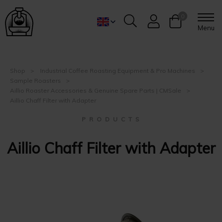
0
Menu
Shop
Industrial Coffee Roasting Equipment & Pro Machines
Sample Roasters
Aillio Roaster Accessories & Genuine Spare Parts | CMSale
Aillio Chaff Filter with Adapter
P R O D U C T S
Aillio Chaff Filter with Adapter