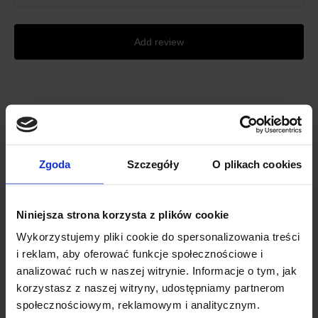
Add review
C M S A L E
Related products
Zgoda
Szczegóły
O plikach cookies
Niniejsza strona korzysta z plików cookie
Wykorzystujemy pliki cookie do spersonalizowania treści
i reklam, aby oferować funkcje społecznościowe i
analizować ruch w naszej witrynie. Informacje o tym, jak
korzystasz z naszej witryny, udostępniamy partnerom
społecznościowym, reklamowym i analitycznym.