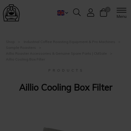
0
Menu
Shop
Industrial Coffee Roasting Equipment & Pro Machines
Sample Roasters
Aillio Roaster Accessories & Genuine Spare Parts | CMSale
Aillio Cooling Box Filter
P R O D U C T S
Aillio Cooling Box Filter