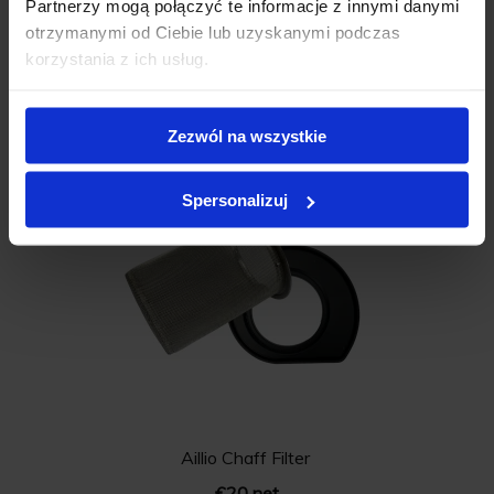
Partnerzy mogą połączyć te informacje z innymi danymi
otrzymanymi od Ciebie lub uzyskanymi podczas
korzystania z ich usług.
Aillio BULLET ROASTER R1 V2 | Classic
Zezwól na wszystkie
€3290 net
Spersonalizuj
Aillio Chaff Filter
€20 net