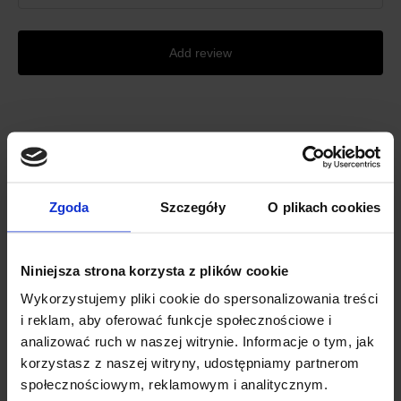
Add review
C M S A L E
Related products
Zgoda
Szczegóły
O plikach cookies
Niniejsza strona korzysta z plików cookie
Wykorzystujemy pliki cookie do spersonalizowania treści
i reklam, aby oferować funkcje społecznościowe i
analizować ruch w naszej witrynie. Informacje o tym, jak
korzystasz z naszej witryny, udostępniamy partnerom
społecznościowym, reklamowym i analitycznym.