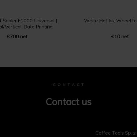
t Sealer F1000 Universal |
White Hot Ink Wheel f
l/Vertical, Date Printing
€700 net
€10 net
C O N T A C T
Contact us
Coffee Tools Sp. z 