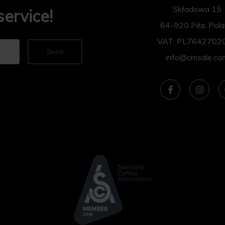
Składowa 15
service!
64-920 Piła, Pol
VAT: PL7642702
Send
info@cmsale.co