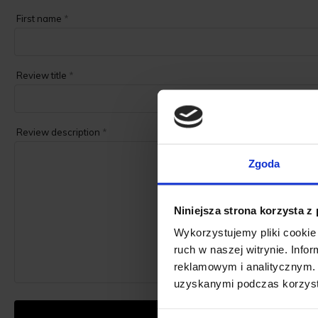
First name
*
Review title
*
Review description
*
Zgoda
Niniejsza strona korzysta z
Wykorzystujemy pliki cookie 
ruch w naszej witrynie. Inf
reklamowym i analitycznym. 
uzyskanymi podczas korzysta