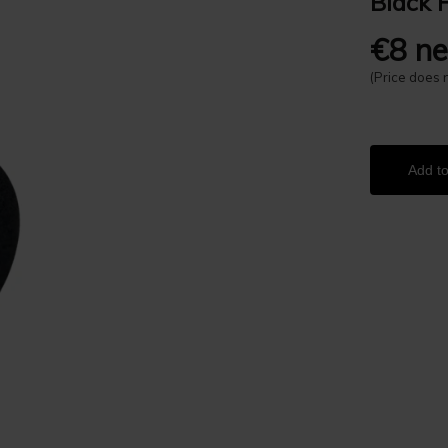
Black 
€8 ne
(Price does 
Add to