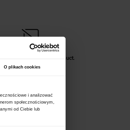
 is no reviews for this product.
e the first
add your review
!
O plikach cookies
ołecznościowe i analizować
artnerom społecznościowym,
anymi od Ciebie lub