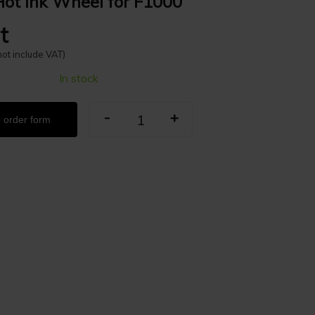
Hot Ink Wheel for F1000
t
not include VAT)
In stock
-
+
 order form