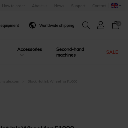
How to order
About us
News
Support
Contact
0
g equipment
Worldwide shipping
Accessories
Second-hand
SALE
machines
| cmsale.com
Black Hot Ink Wheel for F1000