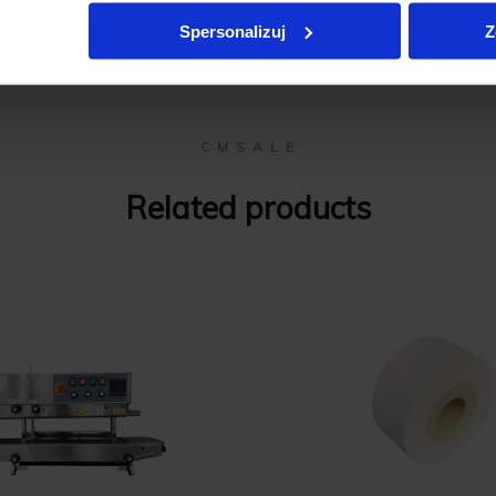
Spersonalizuj
Z
C M S A L E
Related products