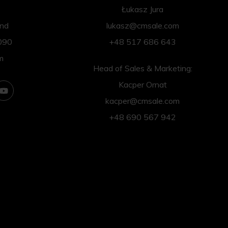
Łukasz Jura
and
lukasz@cmsale.com
090
+48 517 686 643
m
Head of Sales & Marketing:
Kacper Ornat
kacper@cmsale.com
+48 690 567 942