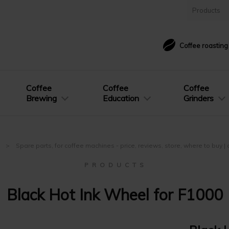
Products
Coffee roastin
Coffee
Coffee
Coffee
Brewing
Education
Grinders
e
Spare parts, for coffee machines - price, reviews, store, where to buy 
P R O D U C T S
Black Hot Ink Wheel for F1000