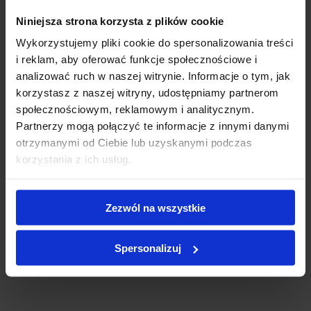
First name
*
Niniejsza strona korzysta z plików cookie
Wykorzystujemy pliki cookie do spersonalizowania treści
i reklam, aby oferować funkcje społecznościowe i
Review title
*
analizować ruch w naszej witrynie. Informacje o tym, jak
korzystasz z naszej witryny, udostępniamy partnerom
społecznościowym, reklamowym i analitycznym.
Partnerzy mogą połączyć te informacje z innymi danymi
Review description
*
otrzymanymi od Ciebie lub uzyskanymi podczas
korzystania z ich usług.
Zezwól na wszystkie
Add review
Spersonalizuj