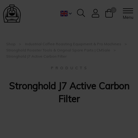
0
Menu
Shop
Industrial Coffee Roasting Equipment & Pro Machines
Stronghold Roaster Tools & Original Spare Parts | CMSale
Stronghold J7 Active Carbon Filter
P R O D U C T S
Stronghold J7 Active Carbon
Filter