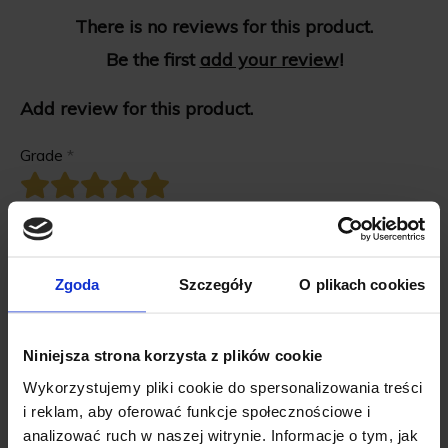
There is no reviews for this product.
Be the first
add your review
!
Add review for this product.
Grade
*
First name
*
Zgoda
Szczegóły
O plikach cookies
Review title
*
Niniejsza strona korzysta z plików cookie
Wykorzystujemy pliki cookie do spersonalizowania treści
Review description
*
i reklam, aby oferować funkcje społecznościowe i
analizować ruch w naszej witrynie. Informacje o tym, jak