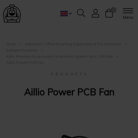
0
Menu
Shop
Industrial Coffee Roasting Equipment & Pro Machines
Sample Roasters
Aillio Roaster Accessories & Genuine Spare Parts | CMSale
Aillio Power PCB Fan
P R O D U C T S
Aillio Power PCB Fan