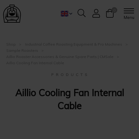
0
Menu
Shop
Industrial Coffee Roasting Equipment & Pro Machines
Sample Roasters
Aillio Roaster Accessories & Genuine Spare Parts | CMSale
Aillio Cooling Fan Internal Cable
P R O D U C T S
Aillio Cooling Fan Internal
Cable