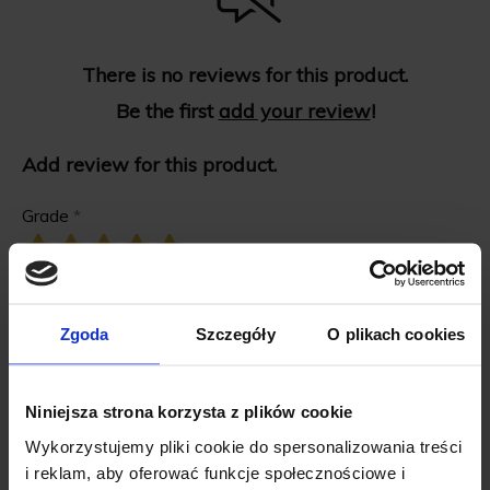
There is no reviews for this product.
Be the first
add your review
!
Add review for this product.
Grade
*
First name
*
Zgoda
Szczegóły
O plikach cookies
Review title
*
Niniejsza strona korzysta z plików cookie
Wykorzystujemy pliki cookie do spersonalizowania treści
Review description
*
i reklam, aby oferować funkcje społecznościowe i