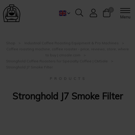
0
Menu
Shop
Industrial Coffee Roasting Equipment & Pro Machines
Coffee roasting machine, coffee roaster - price, reviews, store, where
to buy | cmsale.com
Stronghold Coffee Roasters for Specialty Coffee | CMSale
Stronghold J7 Smoke Filter
P R O D U C T S
Stronghold J7 Smoke Filter