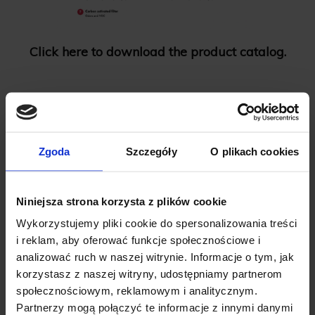
Click here to download the product catalog.
Zgoda
Szczegóły
O plikach cookies
Niniejsza strona korzysta z plików cookie
Wykorzystujemy pliki cookie do spersonalizowania treści
There is no reviews for this product.
i reklam, aby oferować funkcje społecznościowe i
analizować ruch w naszej witrynie. Informacje o tym, jak
Be the first
add your review
!
korzystasz z naszej witryny, udostępniamy partnerom
społecznościowym, reklamowym i analitycznym.
Add review for this product.
Partnerzy mogą połączyć te informacje z innymi danymi