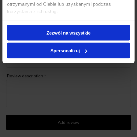
otrzymanymi od Ciebie lub uzyskanymi podczas
Grade
*
korzystania z ich usług.
First name
*
Zezwól na wszystkie
Spersonalizuj
Review title
*
Review description
*
Add review