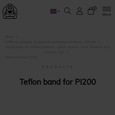
0
Menu
Shop
Coffee packaging: bagging & packaging machines - CMSale
Spare parts, for coffee machines - price, reviews, store, where to buy
| cmsale.com
Teflon band for PI200
P R O D U C T S
Teflon band for PI200