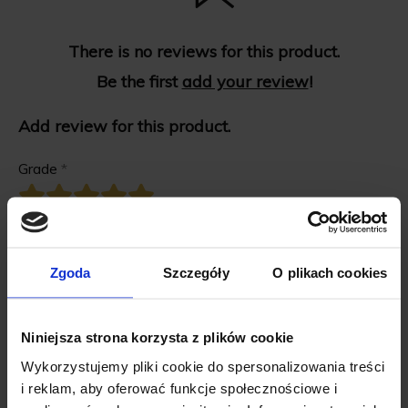
There is no reviews for this product.
Be the first
add your review
!
Add review for this product.
Grade
*
First name
*
Zgoda
Szczegóły
O plikach cookies
Review title
*
Niniejsza strona korzysta z plików cookie
Wykorzystujemy pliki cookie do spersonalizowania treści
Review description
*
i reklam, aby oferować funkcje społecznościowe i