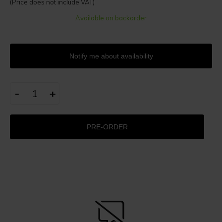
(Price does not include VAT)
Available on backorder
Notify me about availability
-
+
PRE-ORDER