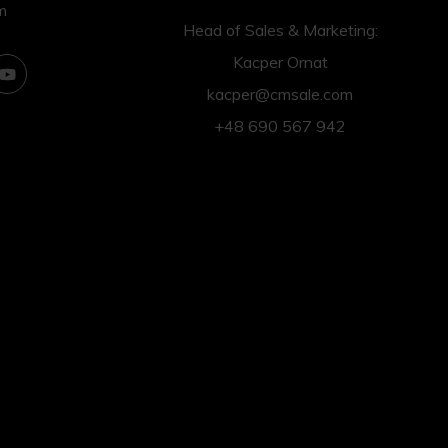
m
Head of Sales & Marketing:
Kacper Ornat
kacper@cmsale.com
+48 690 567 942