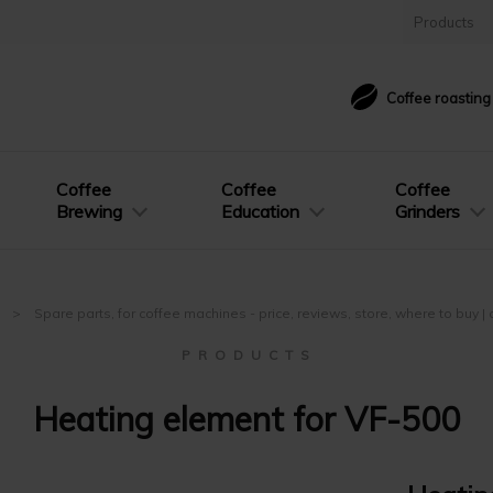
Products
Coffee roastin
Coffee
Coffee
Coffee
Brewing
Education
Grinders
e
Spare parts, for coffee machines - price, reviews, store, where to buy 
P R O D U C T S
Heating element for VF-500