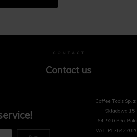
C O N T A C T
Contact us
Coffee Tools Sp. z 
Składowa 15
service!
64-920 Piła, Pol
VAT: PL7642702
Send