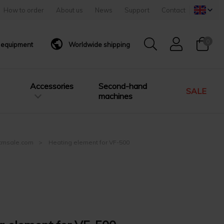
How to order
About us
News
Support
Contact
0
g equipment
Worldwide shipping
Accessories
Second-hand
SALE
machines
| cmsale.com
Heating element for VF-500