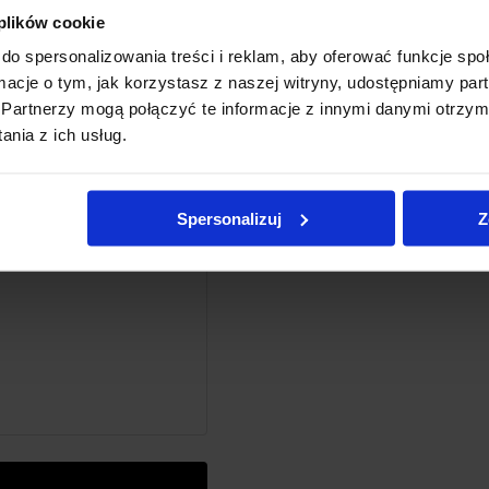
 plików cookie
do spersonalizowania treści i reklam, aby oferować funkcje sp
ormacje o tym, jak korzystasz z naszej witryny, udostępniamy p
Partnerzy mogą połączyć te informacje z innymi danymi otrzym
nia z ich usług.
There
Spersonalizuj
Z
B