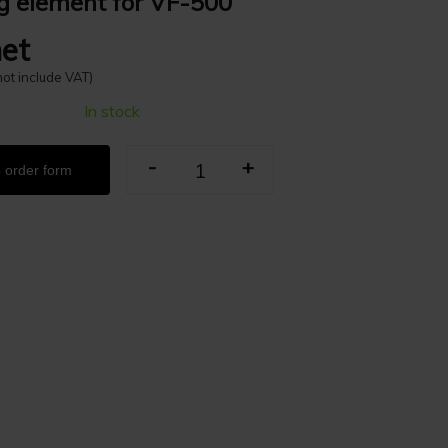
g element for VF-500
et
not include VAT)
In stock
-
+
 order form