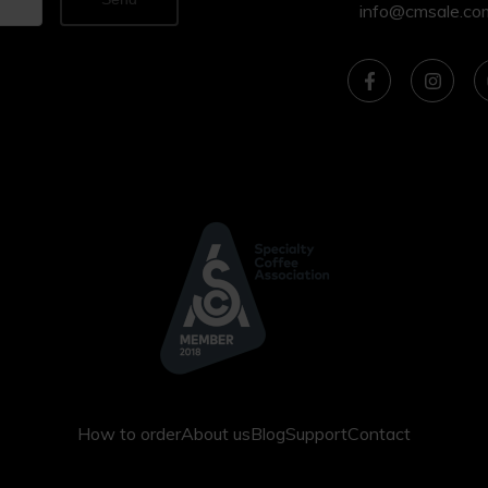
info@cmsale.co
How to order
About us
Blog
Support
Contact