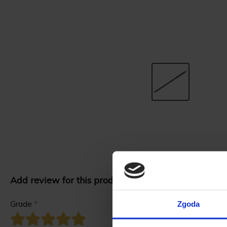
Add review for this product.
Grade
*
Zgoda