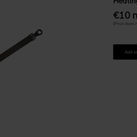
Heatin
€10 n
(Price does 
Add to