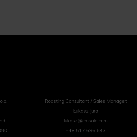
o.o.
Roasting Consultant / Sales Manager:
Łukasz Jura
and
lukasz@cmsale.com
090
+48 517 686 643