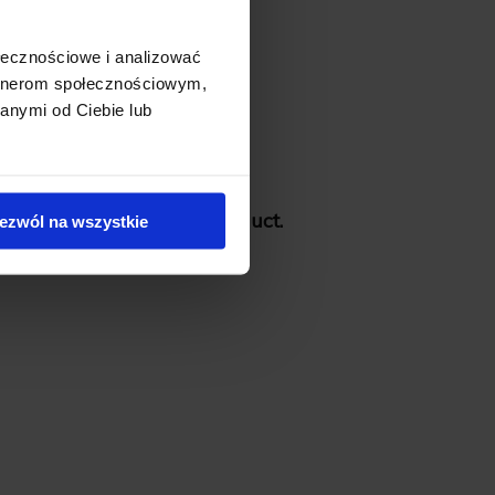
ołecznościowe i analizować
artnerom społecznościowym,
anymi od Ciebie lub
 is no reviews for this product.
ezwól na wszystkie
e the first
add your review
!