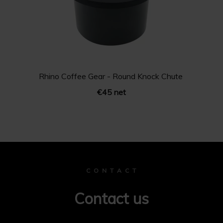
Rhino Coffee Gear - Round Knock Chute
€45 net
C O N T A C T
Contact us