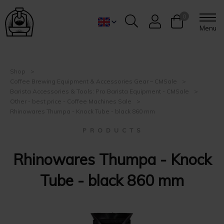
0
Menu
Shop
Coffee Brewing Equipment & Accessories Gear – CMSale
Barista Accessories & Tools: Pro Barista Equipment - CMSale
Other - best price - Coffee Machines Sale
Rhinowares Thumpa - Knock Tube - black 860 mm
P R O D U C T S
Rhinowares Thumpa - Knock
Tube - black 860 mm