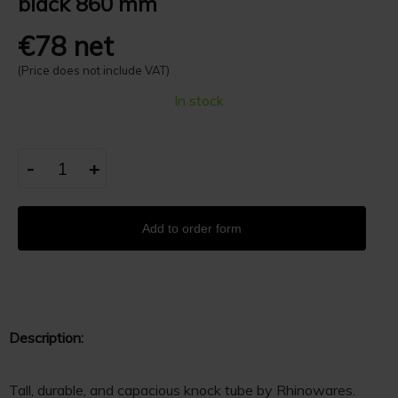
black 860 mm
€78 net
(Price does not include VAT)
In stock
-
+
Add to order form
Description:
Tall, durable, and capacious knock tube by Rhinowares.