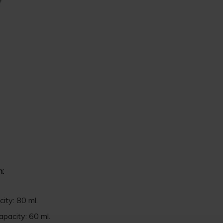
n:
ity: 80 ml.
apacity: 60 ml.