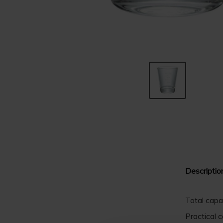
Descriptio
Total capac
Practical c