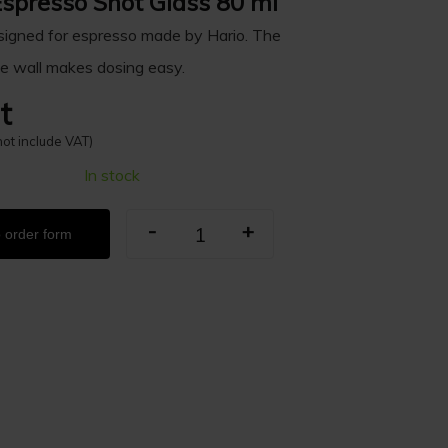
Espresso Shot Glass 80 ml
signed for espresso made by Hario. The
he wall makes dosing easy.
t
not include VAT)
In stock
-
+
 order form