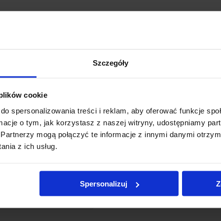
gh quality glass, it will meet the expectations of even the most
baristas.
Szczegóły
 plików cookie
do spersonalizowania treści i reklam, aby oferować funkcje sp
ormacje o tym, jak korzystasz z naszej witryny, udostępniamy p
Partnerzy mogą połączyć te informacje z innymi danymi otrzym
nia z ich usług.
Spersonalizuj
Z