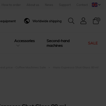
How to order
About us
News
Support
Contact
0
g equipment
Worldwide shipping
Accessories
Second-hand
SALE
machines
best price - Coffee Machines Sale
Hario Espresso Shot Glass 80 ml
l