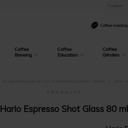
Products
Coffee roastin
Coffee
Coffee
Coffee
Brewing
Education
Grinders
Barista Accessories & Tools: Pro Barista Equipment - CMSale
Other - 
P R O D U C T S
Hario Espresso Shot Glass 80 m