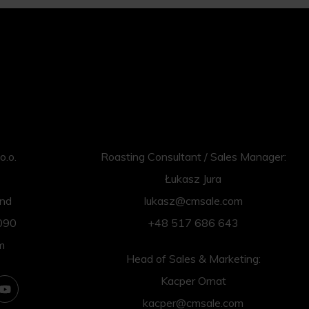
o.o.
Roasting Consultant / Sales Manager:
Łukasz Jura
and
lukasz@cmsale.com
090
+48 517 686 643
m
Head of Sales & Marketing:
Kacper Ornat
kacper@cmsale.com