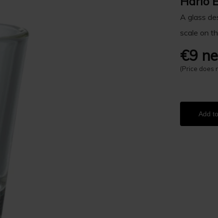
Hario 
A glass de
scale on t
€9 ne
(Price does 
Add to