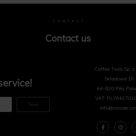
C O N T A C T
Contact us
Coffee Tools Sp. z 
Składowa 15
service!
64-920 Piła, Pol
VAT: PL7642702
Send
info@cmsale.co