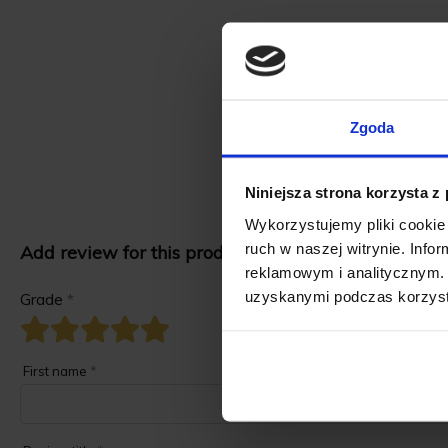
Made of hi
demanding 
Zgoda
Niniejsza strona korzysta z
Wykorzystujemy pliki cookie 
ruch w naszej witrynie. Inf
Add review for this product.
reklamowym i analitycznym. 
uzyskanymi podczas korzysta
Grade
*
First name
*