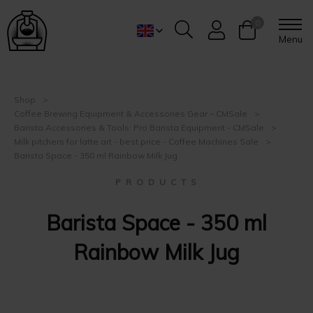
0
Menu
Shop
Coffee Brewing Equipment & Accessories Gear – CMSale
Barista Accessories & Tools: Pro Barista Equipment - CMSale
Milk pitchers for latte art - best price - Coffee Machines Sale
Barista Space - 350 ml Rainbow Milk Jug
P R O D U C T S
Barista Space - 350 ml
Rainbow Milk Jug