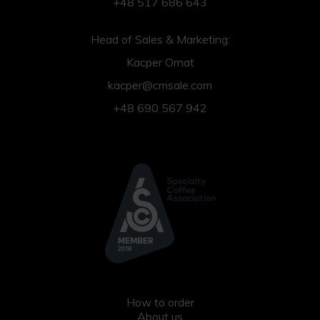
+48 517 686 643
Head of Sales & Marketing:
Kacper Ornat
kacper@cmsale.com
+48 690 567 942
How to order
About us