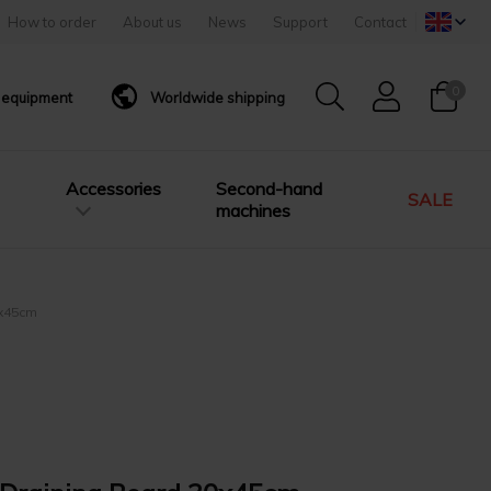
How to order
About us
News
Support
Contact
0
g equipment
Worldwide shipping
Accessories
Second-hand
SALE
machines
0x45cm