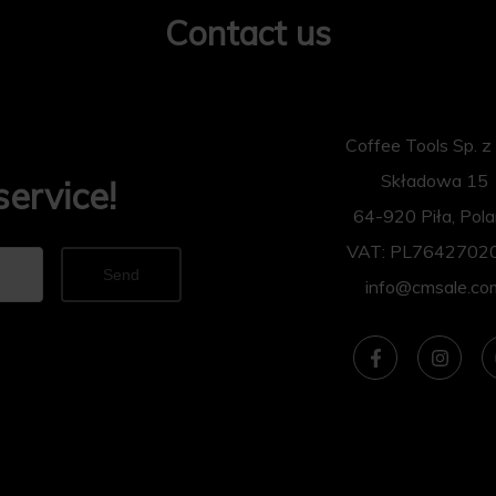
Contact us
Coffee Tools Sp. z 
Składowa 15
service!
64-920 Piła, Pol
VAT: PL7642702
Send
info@cmsale.co