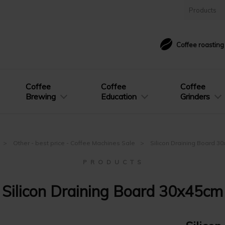
Products
Coffee roastin
Coffee
Coffee
Coffee
Brewing
Education
Grinders
Other - best price - Coffee Machines Sale
Silicon Draining Board 3
P R O D U C T S
Silicon Draining Board 30x45cm