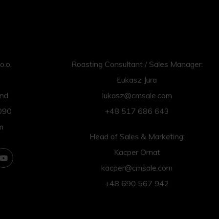
o.o.
Roasting Consultant / Sales Manager:
Łukasz Jura
and
lukasz@cmsale.com
090
+48 517 686 643
m
Head of Sales & Marketing:
Kacper Ornat
kacper@cmsale.com
+48 690 567 942