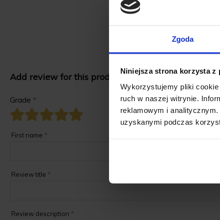
Dimension
Zgoda
Niniejsza strona korzysta z
Add review for this product.
Wykorzystujemy pliki cookie 
ruch w naszej witrynie. Inf
Grade
*
reklamowym i analitycznym. 
uzyskanymi podczas korzysta
First name
*
Review title
*
Review description
*