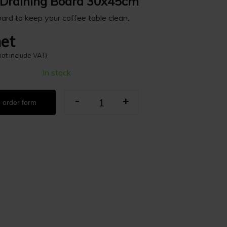
n Draining Board 30x45cm
ard to keep your coffee table clean.
et
not include VAT)
In stock
-
+
 order form