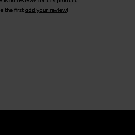
 is no reviews for this product.
e the first
add your review
!