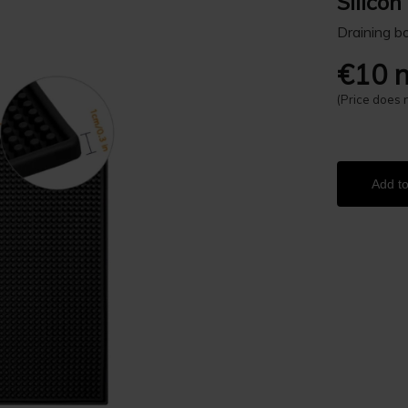
Silico
Draining bo
€10 n
(Price does 
Add to