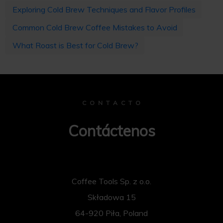
Exploring Cold Brew Techniques and Flavor Profiles
Common Cold Brew Coffee Mistakes to Avoid
What Roast is Best for Cold Brew?
C O N T A C T O
Contáctenos
Coffee Tools Sp. z o.o.
Składowa 15
64-920 Piła, Poland