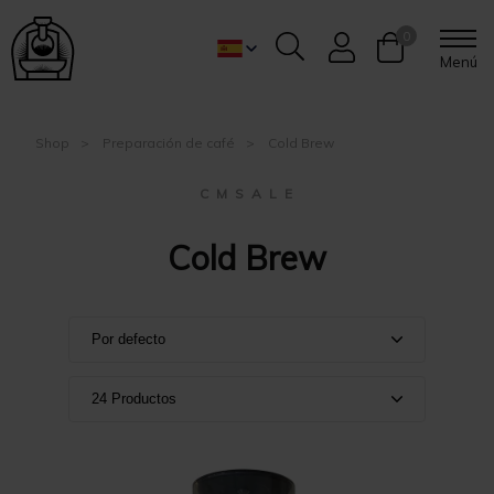
0
Menú
Shop
Preparación de café
Cold Brew
C M S A L E
Cold Brew
Por defecto
Por defecto
24 Productos
Nombre A-Z
Mostrar 24 productos
Nombre Z-A
Mostrar 36 productos
Precio: de mayor a menor