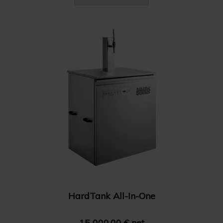
HardTank All-In-One
15 000.00 € net