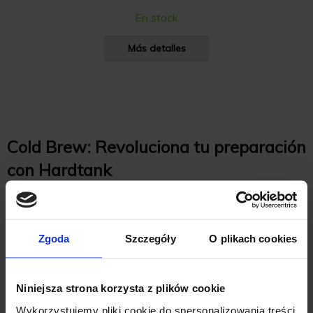
En stock
Más detalles
Cold Brew: Revoluciona tu preparación
con Hardtank
El
Hardtank Cold Brew Maker
aporta una eficiencia y
consistencia inigualables a la producción de cold brew, lo
Zgoda
Szczegóły
O plikach cookies
que lo hace ideal para cafeterías y operaciones de alto
volumen. Gracias a su
patented fast cold brew technology
,
Niniejsza strona korzysta z plików cookie
el Hardtank puede producir hasta 18 litros de cold brew en
Wykorzystujemy pliki cookie do spersonalizowania treści