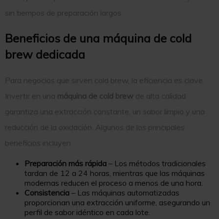
sin tiempos de preparación largos.
Beneficios de una máquina de cold
brew dedicada
Para negocios que sirven cold brew, la eficiencia es clave.
Invertir en una
máquina de cold brew
de alta calidad
garantiza una extracción constante, un sabor limpio y una
reducción de la oxidación. Algunos de los principales
beneficios incluyen:
Preparación más rápida
– Los métodos tradicionales
tardan de 12 a 24 horas, mientras que las máquinas
modernas reducen el proceso a menos de una hora.
Consistencia
– Las máquinas automatizadas
proporcionan una extracción uniforme, asegurando un
perfil de sabor idéntico en cada lote.