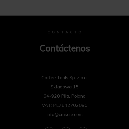
C O N T A C T O
Contáctenos
Coffee Tools Sp. z o.o.
Składowa 15
64-920 Piła, Poland
VAT: PL7642702090
info@cmsale.com