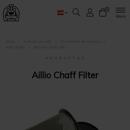
0
Menú
Shop
Tostado de café
Tostadores de muestra
Aillio Bullet
filtro-de-chaff-aillio
P R O D U C T O S
Aillio Chaff Filter