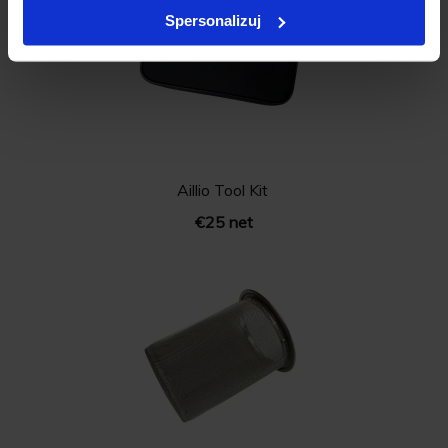
Spersonalizuj
Aillio Tool Kit
€25 net