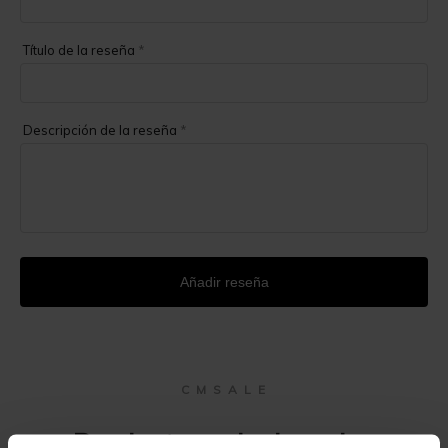
Título de la reseña
*
Descripción de la reseña
*
Añadir reseña
C M S A L E
Productos relacionados