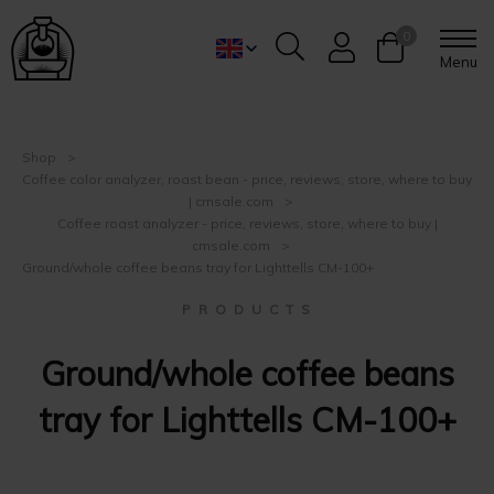
0
Menu
Shop
Coffee color analyzer, roast bean - price, reviews, store, where to buy
| cmsale.com
Coffee roast analyzer - price, reviews, store, where to buy |
cmsale.com
Ground/whole coffee beans tray for Lighttells CM-100+
P R O D U C T S
Ground/whole coffee beans
tray for Lighttells CM-100+