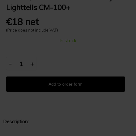
Lighttells CM-100+
€18 net
(Price does not include VAT)
In stock
-
+
Add to order form
Description: