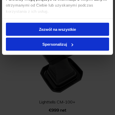
C M S A L E
otrzymanymi od Ciebie lub uzyskanymi podczas
korzystania z ich usług.
Related products
Zezwól na wszystkie
Spersonalizuj
Lighttells CM-100+
€999 net