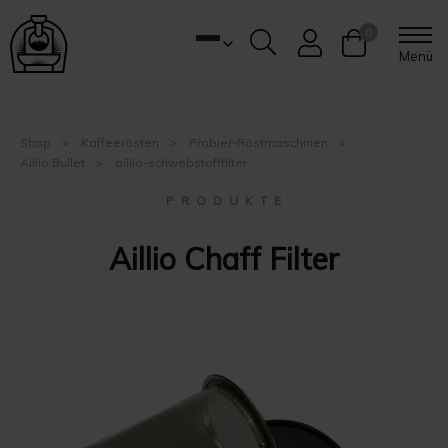
0
Menü
Shop
Kaffeerösten
Probier-Röstmaschinen
Aillio Bullet
aillio-schwebstofffilter
P R O D U K T E
Aillio Chaff Filter