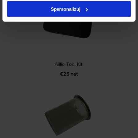
Spersonalizuj
Aillio Tool Kit
€25 net