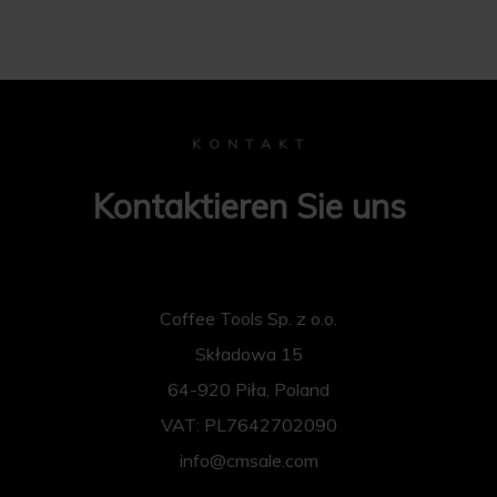
K O N T A K T
Kontaktieren Sie uns
Coffee Tools Sp. z o.o.
Składowa 15
64-920 Piła, Poland
VAT: PL7642702090
info@cmsale.com